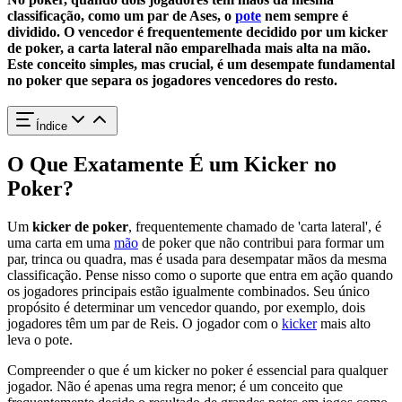
classificação, como um par de Ases, o
pote
nem sempre é
dividido. O vencedor é frequentemente decidido por um
kicker
de poker
, a carta lateral não emparelhada mais alta na mão.
Este conceito simples, mas crucial, é um desempate fundamental
no poker que separa os jogadores vencedores do resto.
Índice
O Que Exatamente É um Kicker no
Poker?
Um
kicker de poker
, frequentemente chamado de 'carta lateral', é
uma carta em uma
mão
de poker que não contribui para formar um
par, trinca ou quadra, mas é usada para desempatar mãos da mesma
classificação. Pense nisso como o suporte que entra em ação quando
os jogadores principais estão igualmente combinados. Seu único
propósito é determinar um vencedor quando, por exemplo, dois
jogadores têm um par de Reis. O jogador com o
kicker
mais alto
leva o pote.
Compreender o que é um kicker no poker é essencial para qualquer
jogador. Não é apenas uma regra menor; é um conceito que