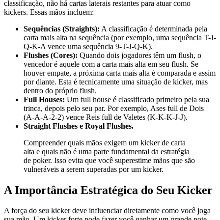
classificação, não há cartas laterais restantes para atuar como
kickers. Essas mãos incluem:
Sequências (Straights):
A classificação é determinada pela
carta mais alta na sequência (por exemplo, uma sequência T-J-
Q-K-A vence uma sequência 9-T-J-Q-K).
Flushes (Cores):
Quando dois jogadores têm um flush, o
vencedor é aquele com a carta mais alta em seu flush. Se
houver empate, a próxima carta mais alta é comparada e assim
por diante. Esta é tecnicamente uma situação de kicker, mas
dentro do próprio flush.
Full Houses:
Um full house é classificado primeiro pela sua
trinca, depois pelo seu par. Por exemplo, Ases full de Dois
(A-A-A-2-2) vence Reis full de Valetes (K-K-K-J-J).
Straight Flushes e Royal Flushes.
Compreender quais mãos exigem um kicker de carta
alta e quais não é uma parte fundamental da estratégia
de poker. Isso evita que você superestime mãos que são
vulneráveis a serem superadas por um kicker.
A Importância Estratégica do Seu Kicker
A força do seu kicker deve influenciar diretamente como você joga
sua mão. Um kicker forte pode fazer você ganhar um grande pote,