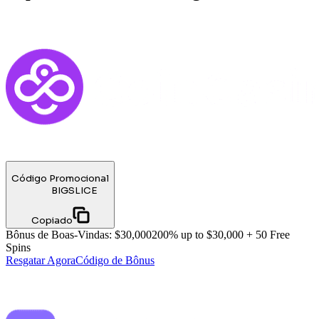
Código Promocional
BIGSLICE
Copiado
Bônus de Boas-Vindas
:
$30,000
200% up to $30,000 + 50 Free
Spins
Resgatar Agora
Código de Bônus