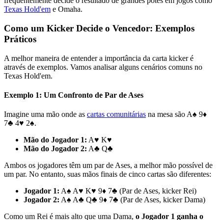
frequentemente decide o resultado de grandes potes em jogos como
Texas Hold'em
e Omaha.
Como um Kicker Decide o Vencedor: Exemplos
Práticos
A melhor maneira de entender a importância da carta kicker é
através de exemplos. Vamos analisar alguns cenários comuns no
Texas Hold'em.
Exemplo 1: Um Confronto de Par de Ases
Imagine uma mão onde as
cartas comunitárias
na mesa são A♠ 9♦
7♣ 4♥ 2♠.
Mão do Jogador 1:
A♥ K♥
Mão do Jogador 2:
A♣ Q♣
Ambos os jogadores têm um par de Ases, a melhor mão possível de
um par. No entanto, suas mãos finais de cinco cartas são diferentes:
Jogador 1:
A♠ A♥ K♥ 9♦ 7♣ (Par de Ases, kicker Rei)
Jogador 2:
A♠ A♣ Q♣ 9♦ 7♣ (Par de Ases, kicker Dama)
Como um Rei é mais alto que uma Dama,
o Jogador 1 ganha o