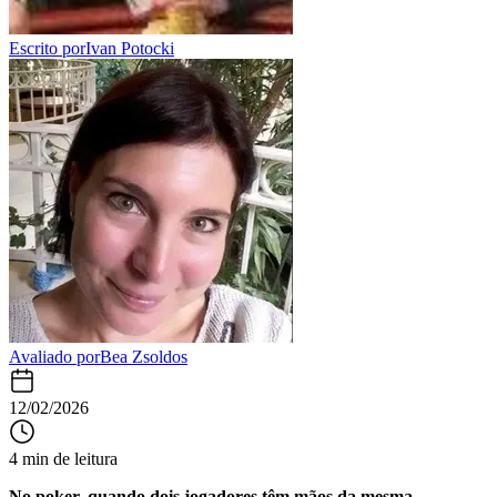
Escrito por
Ivan Potocki
Avaliado por
Bea Zsoldos
12/02/2026
4 min de leitura
No poker, quando dois jogadores têm mãos da mesma