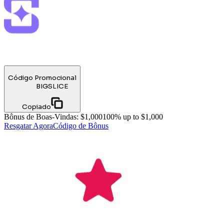
Código Promocional
BIGSLICE
Copiado
Bônus de Boas-Vindas
:
$1,000
100% up to $1,000
Resgatar Agora
Código de Bônus