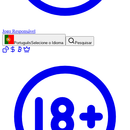
Jogo Responsável
Português
Selecione o Idioma
Pesquisar