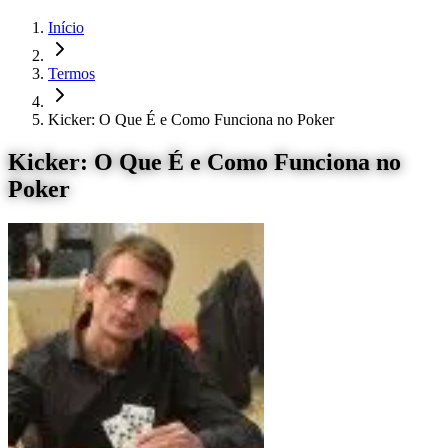
Início
Termos
Kicker: O Que É e Como Funciona no Poker
Kicker: O Que É e Como Funciona no
Poker