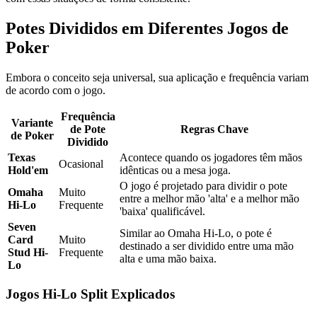
Potes Divididos em Diferentes Jogos de
Poker
Embora o conceito seja universal, sua aplicação e frequência variam
de acordo com o jogo.
Frequência
Variante
de Pote
Regras Chave
de Poker
Dividido
Texas
Acontece quando os jogadores têm mãos
Ocasional
Hold'em
idênticas ou a mesa joga.
O jogo é projetado para dividir o pote
Omaha
Muito
entre a melhor mão 'alta' e a melhor mão
Hi-Lo
Frequente
'baixa' qualificável.
Seven
Similar ao Omaha Hi-Lo, o pote é
Card
Muito
destinado a ser dividido entre uma mão
Stud Hi-
Frequente
alta e uma mão baixa.
Lo
Jogos Hi-Lo Split Explicados