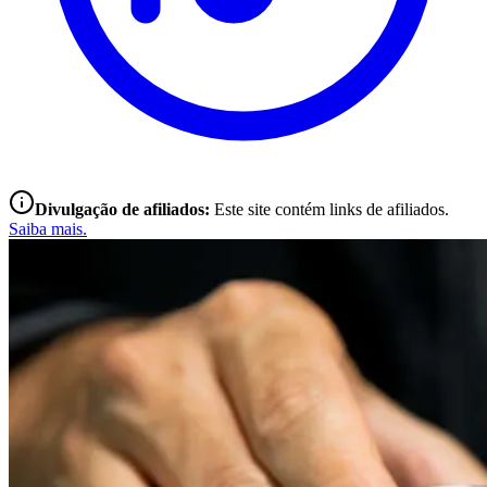
Divulgação de afiliados:
Este site contém links de afiliados.
Saiba mais.