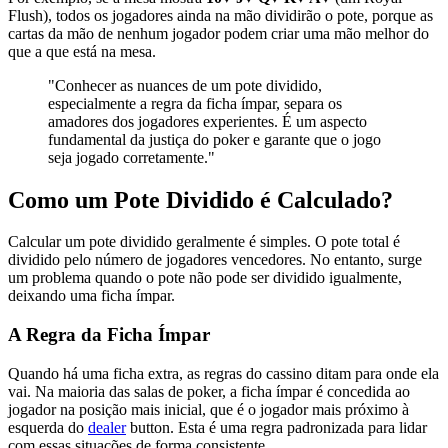
Flush), todos os jogadores ainda na mão dividirão o pote, porque as
cartas da mão de nenhum jogador podem criar uma mão melhor do
que a que está na mesa.
"Conhecer as nuances de um pote dividido,
especialmente a regra da ficha ímpar, separa os
amadores dos jogadores experientes. É um aspecto
fundamental da justiça do poker e garante que o jogo
seja jogado corretamente."
Como um Pote Dividido é Calculado?
Calcular um pote dividido geralmente é simples. O pote total é
dividido pelo número de jogadores vencedores. No entanto, surge
um problema quando o pote não pode ser dividido igualmente,
deixando uma ficha ímpar.
A Regra da Ficha Ímpar
Quando há uma ficha extra, as regras do cassino ditam para onde ela
vai. Na maioria das salas de poker, a ficha ímpar é concedida ao
jogador na posição mais inicial, que é o jogador mais próximo à
esquerda do
dealer
button. Esta é uma regra padronizada para lidar
com essas situações de forma consistente.