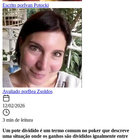
Escrito por
Ivan Potocki
Avaliado por
Bea Zsoldos
12/02/2026
3 min de leitura
Um
pote dividido
é um termo comum no poker que descreve
uma situação onde os ganhos são divididos igualmente entre