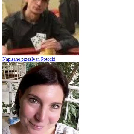
Napisane przez
Ivan Potocki