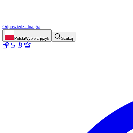
Odpowiedzialna gra
Polski
Wybierz język
Szukaj