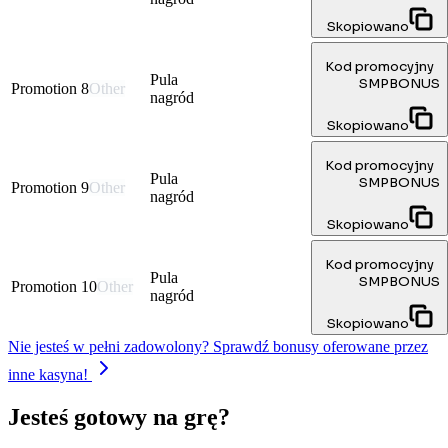
Skopiowano
Kod promocyjny
Pula
SMPBONUS
Promotion 8
Other
nagród
Skopiowano
Kod promocyjny
Pula
SMPBONUS
Promotion 9
Other
nagród
Skopiowano
Kod promocyjny
Pula
SMPBONUS
Promotion 10
Other
nagród
Skopiowano
Nie jesteś w pełni zadowolony? Sprawdź bonusy oferowane przez
inne kasyna!
Jesteś gotowy na grę?