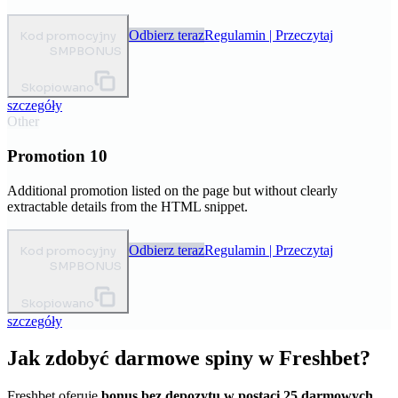
Odbierz teraz
Regulamin | Przeczytaj
Kod promocyjny
SMPBONUS
Skopiowano
szczegóły
Other
Promotion 10
Additional promotion listed on the page but without clearly
extractable details from the HTML snippet.
Odbierz teraz
Regulamin | Przeczytaj
Kod promocyjny
SMPBONUS
Skopiowano
szczegóły
Jak zdobyć darmowe spiny w Freshbet?
Freshbet oferuje
bonus bez depozytu w postaci 25 darmowych