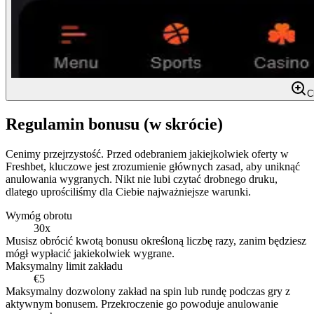
C
Regulamin bonusu (w skrócie)
Cenimy przejrzystość. Przed odebraniem jakiejkolwiek oferty w
Freshbet, kluczowe jest zrozumienie głównych zasad, aby uniknąć
anulowania wygranych. Nikt nie lubi czytać drobnego druku,
dlatego uprościliśmy dla Ciebie najważniejsze warunki.
Wymóg obrotu
30x
Musisz obrócić kwotą bonusu określoną liczbę razy, zanim będziesz
mógł wypłacić jakiekolwiek wygrane.
Maksymalny limit zakładu
€5
Maksymalny dozwolony zakład na spin lub rundę podczas gry z
aktywnym bonusem. Przekroczenie go powoduje anulowanie