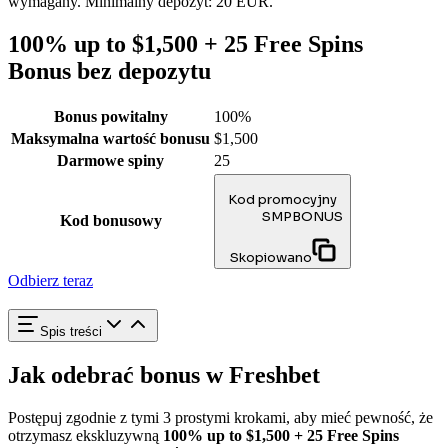
wymagany. Minimalny depozyt: 20 EUR.
100% up to $1,500 + 25 Free Spins
Bonus bez depozytu
Bonus powitalny
100
%
Maksymalna wartość bonusu
$1,500
Darmowe spiny
25
Kod promocyjny
SMPBONUS
Kod bonusowy
Skopiowano
Odbierz teraz
Spis treści
Jak odebrać bonus w Freshbet
Postępuj zgodnie z tymi 3 prostymi krokami, aby mieć pewność, że
otrzymasz ekskluzywną
100% up to $1,500 + 25 Free Spins