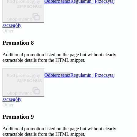
Odbierz teraz
Regulamin | Przeczytaj
Kod promocyjny
SMPBONUS
Skopiowano
szczegóły
Other
Promotion 8
Additional promotion listed on the page but without clearly
extractable details from the HTML snippet.
Odbierz teraz
Regulamin | Przeczytaj
Kod promocyjny
SMPBONUS
Skopiowano
szczegóły
Other
Promotion 9
Additional promotion listed on the page but without clearly
extractable details from the HTML snippet.