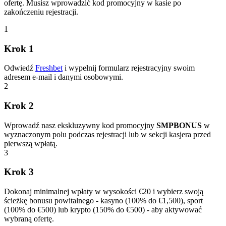
ofertę. Musisz wprowadzić kod promocyjny w kasie po
zakończeniu rejestracji.
1
Krok 1
Odwiedź
Freshbet
i wypełnij formularz rejestracyjny swoim
adresem e-mail i danymi osobowymi.
2
Krok 2
Wprowadź nasz ekskluzywny kod promocyjny
SMPBONUS
w
wyznaczonym polu podczas rejestracji lub w sekcji kasjera przed
pierwszą wpłatą.
3
Krok 3
Dokonaj minimalnej wpłaty w wysokości €20 i wybierz swoją
ścieżkę bonusu powitalnego - kasyno (100% do €1,500), sport
(100% do €500) lub krypto (150% do €500) - aby aktywować
wybraną ofertę.