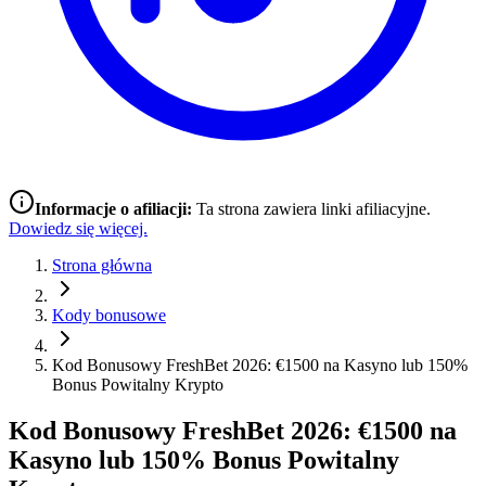
Informacje o afiliacji:
Ta strona zawiera linki afiliacyjne.
Dowiedz się więcej.
Strona główna
Kody bonusowe
Kod Bonusowy FreshBet 2026: €1500 na Kasyno lub 150%
Bonus Powitalny Krypto
Kod Bonusowy FreshBet 2026: €1500 na
Kasyno lub 150% Bonus Powitalny