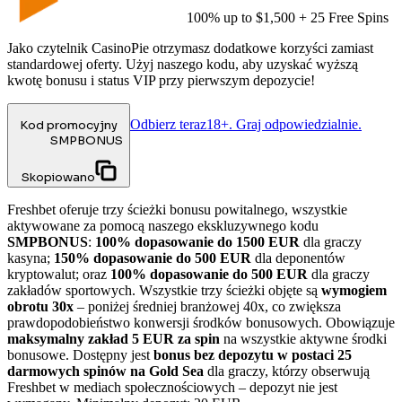
100% up to $1,500 + 25 Free Spins
Jako czytelnik CasinoPie otrzymasz dodatkowe korzyści zamiast
standardowej oferty. Użyj naszego kodu, aby uzyskać wyższą
kwotę bonusu i status VIP przy pierwszym depozycie!
Odbierz teraz
18+. Graj odpowiedzialnie.
Kod promocyjny
SMPBONUS
Skopiowano
Freshbet oferuje trzy ścieżki bonusu powitalnego, wszystkie
aktywowane za pomocą naszego ekskluzywnego kodu
SMPBONUS
:
100% dopasowanie do 1500 EUR
dla graczy
kasyna;
150% dopasowanie do 500 EUR
dla deponentów
kryptowalut; oraz
100% dopasowanie do 500 EUR
dla graczy
zakładów sportowych. Wszystkie trzy ścieżki objęte są
wymogiem
obrotu 30x
– poniżej średniej branżowej 40x, co zwiększa
prawdopodobieństwo konwersji środków bonusowych. Obowiązuje
maksymalny zakład 5 EUR za spin
na wszystkie aktywne środki
bonusowe. Dostępny jest
bonus bez depozytu w postaci 25
darmowych spinów na Gold Sea
dla graczy, którzy obserwują
Freshbet w mediach społecznościowych – depozyt nie jest