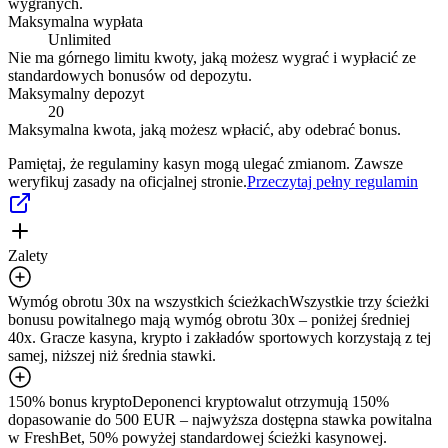
wygranych.
Maksymalna wypłata
Unlimited
Nie ma górnego limitu kwoty, jaką możesz wygrać i wypłacić ze
standardowych bonusów od depozytu.
Maksymalny depozyt
20
Maksymalna kwota, jaką możesz wpłacić, aby odebrać bonus.
Pamiętaj, że regulaminy kasyn mogą ulegać zmianom. Zawsze
weryfikuj zasady na oficjalnej stronie.
Przeczytaj pełny regulamin
Zalety
Wymóg obrotu 30x na wszystkich ścieżkach
Wszystkie trzy ścieżki
bonusu powitalnego mają wymóg obrotu 30x – poniżej średniej
40x. Gracze kasyna, krypto i zakładów sportowych korzystają z tej
samej, niższej niż średnia stawki.
150% bonus krypto
Deponenci kryptowalut otrzymują 150%
dopasowanie do 500 EUR – najwyższa dostępna stawka powitalna
w FreshBet, 50% powyżej standardowej ścieżki kasynowej.