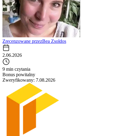
Zrecenzowane przez
Bea Zsoldos
2.06.2026
9 min czytania
Bonus powitalny
Zweryfikowany
:
7.08.2026